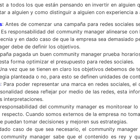
st a todos los que están pensando en invertir en alguien 
r a alguien y como distinguir a alguien con experiencia a a
s
: Antes de comenzar una campaña para redes sociales se
Es responsabilidad del community manager alinearse con l
tecnia y en dado caso de que la empresa sea demasiado pe
r debe de definir los objetivos.
ampaña pagada un buen community manager prueba horarios 
sta forma optimizar el presupuesto para redes sociales.
 Una vez que se tienen en claro los objetivos debemos de 
tegia planteada o no, para esto se definen unidades de cont
a
: Para poder representar una marca en redes sociales, e
sonalidad desea reflejar por medio de las redes, esta infor
 interpretaciones.
a responsabilidad del community manager es monitorear lo 
e al respecto. Cuando somos externos de la empresa no tom
e puedan tomar decisiones y mejoren sus estrategias.
ado caso de que sea necesario, el community manager s
n community manager sabe que el contenido es rey y qu