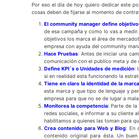
Por eso el día de hoy quiero dedicar este po
cosas deben de fijarse al momento de contrata
El community manager define objetivo
de esa campaña y como lo vas a medir. 
objetivos los marca el área de mercado
empresa con ayuda del community manage
Hace Pruebas
: Antes de iniciar una c
comunicación con el publico meta y de e
Define KPI´s o Unidades de medición
:
si en realidad esta funcionando la estra
Tiene en claro la identidad de la marc
esta marca y que tipo de lenguaje y per
empresa para que no se de lugar a malas
Monitorea la competencia
: Parte de l
redes sociales, e informar a su client
habilitamos a quienes las toman para qu
Crea contenido para Web y Blog
:
En d
contenido original para ésta. Un bue